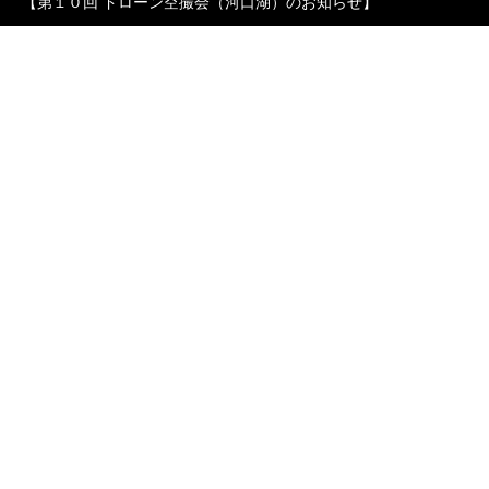
【第１０回 ドローン空撮会（河口湖）のお知らせ】
TEL
MAIL
ACCESS
IG
お知らせ
Real Estate ＆Drone Platform
不動産情報や空撮会等のイベント情報を
2025.05.15
2025.08.27
Webサイトを公開しま
した。
イベント
カテゴリー
2
カテゴリー3