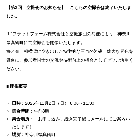
【第
2
回 空撮会のお知らせ】 こちらの空撮会は終了いたしま
した。
RD
プラットフォーム株式会社と空撮旅団の共催により、神奈川
県真鶴町にて空撮会を開催いたします。
海と森、相模湾に突き出した特徴的な三つの岩礁、雄大な景色を
舞台に、参加者同士の交流や技術向上の機会としてぜひご活用く
ださい。
■
開催概要
日時
：
2025
年11月2日（日）
8:30
～
11:30
集合時間
：午前
8
時
集合場所
：（お申し込み手続き完了後にメールにてご案内い
たします）
場所
：神奈川県真鶴町