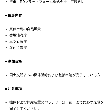
主催
：
RD
プラットフォーム株式会社、空撮旅団
■
撮影内容
真鶴半島の自然風景
番場浦海岸
三ツ石海岸
琴が浜海岸
■
参加資格
国土交通省への機体登録および包括申請が完了している方
■
注意事項
機体および操縦装置のバッテリーは、前日までに必ず充電を
完了してください。